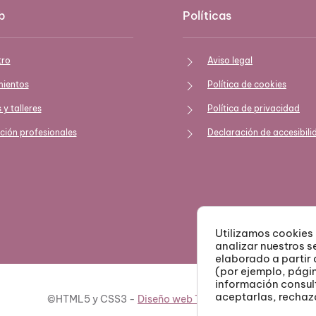
b
Políticas
tro
Aviso legal
mientos
Política de cookies
 y talleres
Política de privacidad
ión profesionales
Declaración de accesibili
Utilizamos cookies 
analizar nuestros se
elaborado a partir
(por ejemplo, pági
información consul
aceptarlas, rechaz
©HTML5 y CSS3 -
Diseño web Teruel dato360