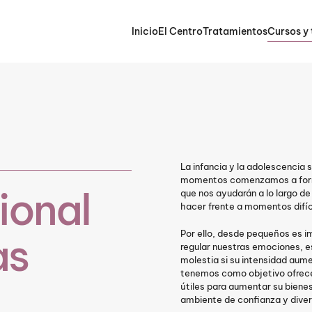
Inicio
El Centro
Tratamientos
Cursos y 
La infancia y la adolescencia 
momentos comenzamos a formar
ional
que nos ayudarán a lo largo d
hacer frente a momentos difíc
Por ello, desde pequeños es im
as
regular nuestras emociones, 
molestia si su intensidad aumen
tenemos como objetivo ofrecer
útiles para aumentar su biene
ambiente de confianza y divers