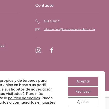
Contacto
634 51 02 71
informacion@lauradomingovalero.com
dad
propias y de terceros para
Aceptar
rvicios en base a un perfil
 de sus hábitos de navegación
Rechazar
nas visitadas). Para más
te la
. Puede
política de cookies
Ajustes
arlas o configurarlas en
ajustes