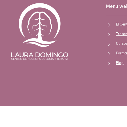
Menú we
El Cen
Trata
Cursos
Formac
Blog